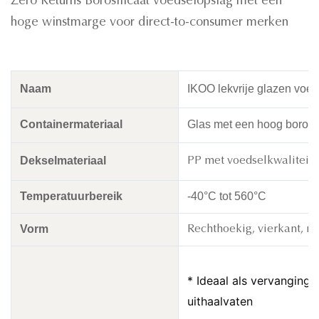
Zero Returns Borosilicaat voedselopslag met een
hoge winstmarge voor direct-to-consumer merken
Naam
IKOO lekvrije glazen voe
Containermateriaal
Glas met een hoog borosil
Dekselmateriaal
PP met voedselkwaliteit 
Temperatuurbereik
-40°C tot 560°C
Vorm
Rechthoekig, vierkant, ro
* Ideaal als vervanging 
uithaalvaten