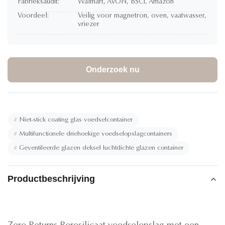
Fabrieksaudit:
Walmart, AVON, BSCI, Amazon
Voordeel:
Veilig voor magnetron, oven, vaatwasser,
vriezer
Onderzoek nu
#
Niet-stick coating glas voedselcontainer
#
Multifunctionele driehoekige voedselopslagcontainers
#
Geventileerde glazen deksel luchtdichte glazen container
Productbeschrijving