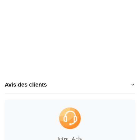
Avis des clients
5.0
★
★
★
★
★
5 étoiles
100%
Mrs. Ada
4 étoiles
0%