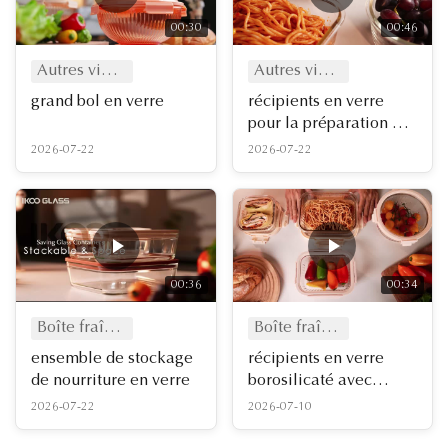
00:30
00:46
Autres vidéos
Autres vidéos
grand bol en verre
récipients en verre
pour la préparation des
aliments
2026-07-22
2026-07-22
00:36
00:34
Boîte fraîcheur
Boîte fraîcheur
ensemble de stockage
récipients en verre
de nourriture en verre
borosilicaté avec
couvercle en verre
2026-07-22
2026-07-10