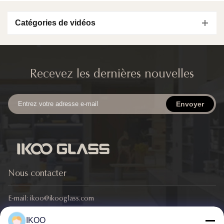
Catégories de vidéos
Accueil Vidéo
Toutes les vidéos
Recevez les dernières nouvelles
Acier inoxydable
Envoyer
Boîte fraîcheur
Boules
Pâtisserie
Je vous en prie.
Nous contacter
Bottes et autres
E-mail:
ikoo@ikooglass.com
Vaisselle
Téléphone:
86-0311-83829793
IKOO