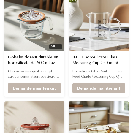
faciles à nettoyer et résistantes à
l'accumulation de graisse.
VIDEO
Gobelet doseur durable en
IKOO Borosilicate Glass
borosilicate de 500 ml avec
Measuring Cup 250 ml 500
conformité ESG pour les
ml 1000 ml de qualité
Choisissez une qualité qui plaît
Borosilicate Glass Multi-Function
détaillants haut de gamme et
alimentaire
aux consommateurs soucieux de
Food Grade Measuring Cup Q1.
les plateformes de cadeaux
leur santé. Cet ensemble de tasses
What materials are used in the
à mesurer en verre
Demande maintenant
construction of these measuring
Demande maintenant
multifonctionnel allie un attrait
cups? The measuring cups are
esthétique haut de gamme à une
made from high-quality
philosophie minimaliste et
borosilicate glass. Q2. What
pratique.
capacities are available for these
measuring cups? Three sizes:
250ml, 500ml, and 1000ml. Q3.
...