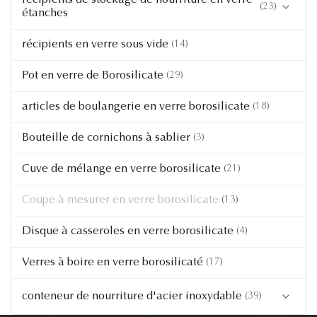
récipients de stockage de nourriture en verre
(23)
étanches
4 Récipient en verre verrouillé
(5)
récipients en verre sous vide
Produits alimentaires en verre de couleur bleuâtre
(14)
Récipient en verre à couvercle simple
(14)
Verrerie alimentaire de couleur ambre
Pot en verre de Borosilicate
(29)
Contenant en verre avec couvercle en bois
(5)
écologique
articles de boulangerie en verre borosilicate
(18)
gamelle en verre
(6)
Bouteille de cornichons à sablier
(3)
Récipient en verre avec couvercle en acier
(4)
inoxydable
Cuve de mélange en verre borosilicate
(21)
Récipient alimentaire en verre mini
(5)
Coupe à mesurer en verre borosilicate
(13)
Conteneur en verre personnalisé
(16)
Disque à casseroles en verre borosilicate
(4)
Verres à boire en verre borosilicaté
(17)
conteneur de nourriture d'acier inoxydable
(39)