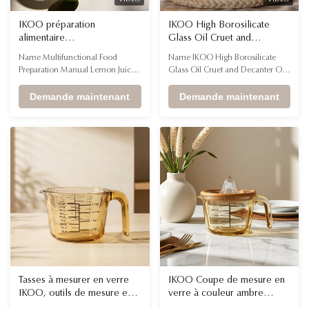
VIDEO
VIDEO
IKOO préparation
IKOO High Borosilicate
alimentaire
Glass Oil Cruet and
multifonctionnelle Juicer de
Decanter with 700ml
Name Multifunctional Food
Name IKOO High Borosilicate
verre manuel Juicer de
Capacity and Non-drip
Preparation Manual Lemon Juicer
Glass Oil Cruet and Decanter Oil
citron Manuel Juicer
Design for Kitchen
Multifunctional Measuring Cup,
Dispenser Bottle for Kitchen
d'orange Juicer de fruits
Egg Separator, Juicer, Fat Separator,
Demande maintenant
Capacity 150ml,250ml,500ml
Demande maintenant
Mixing Bowl Design
Advantage Non-drip,elegant
Stackable/Nestable, Dishwasher
dispenser,keep fresh,dishwasher
Safe OEM Options Custom
safe,easy to fill OEM Options
colors/logo printing available
Custom colors/logo printing
Capacity 700ml FAQ Q1. What is
available Material High
the capacity of the measuring
borosilicate glass * 【NON-DRIP
cup? ...
DESIGN】 - ...
Tasses à mesurer en verre
IKOO Coupe de mesure en
IKOO, outils de mesure en
verre à couleur ambre
verre résistant à la chaleur
résistant à la chaleur de 250