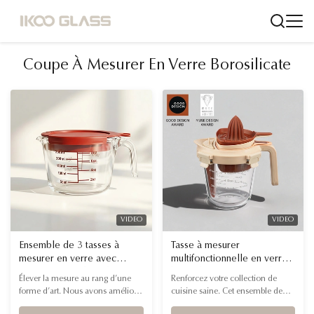
Coupe À Mesurer En Verre Borosilicate
VIDEO
VIDEO
Ensemble de 3 tasses à
Tasse à mesurer
mesurer en verre avec
multifonctionnelle en verre
marquages ​​faciles à lire
borosilicaté avec test de
Élever la mesure au rang d’une
Renforcez votre collection de
pour les marques
chute pour les marques
forme d’art. Nous avons amélioré
cuisine saine. Cet ensemble de
d'organisation et de
d'ustensiles de cuisine et les
l'outil de mesure traditionnel en
tasses à mesurer multifonctions
stockage à domicile
vendeurs de commerce