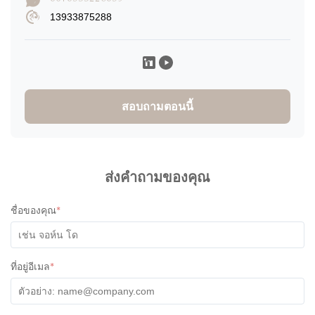
13933875288
TRI CHU
T
★
★
★
★
★
Vietnam
Dec 9.2025
Amazing communication, helpful and committed to giving you
the best product.
สอบถามตอนนี้
ส่งคำถามของคุณ
ชื่อของคุณ
*
ที่อยู่อีเมล
*