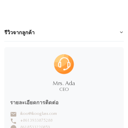
รีวิวจากลูกค้า
5.0
★
★
★
★
★
100%
5 ดาว
Mrs. Ada
0%
4 ดาว
CEO
0%
3 ดาว
0%
2 ดาว
รายละเอียดการติดต่อ
0%
1 ดาว
ikoo@ikooglass.com
+8613933875288
เขียนรีวิว
8618533220859