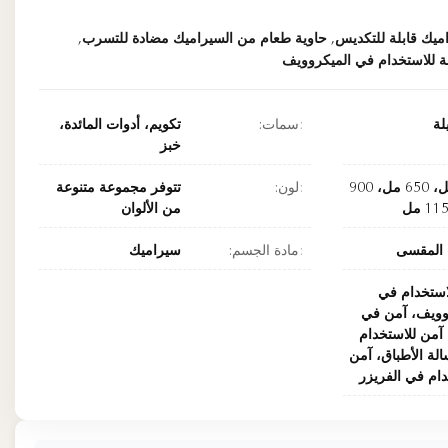
ميك قابلة للتكديس
,
حاوية طعام من السيراميك مضادة للتسرب
,
ة للاستخدام في الميكروويف
لة
سمات:
تكويم، أدوات المائدة،
خبز
400 مل، 650 مل، 900
لون:
تتوفر مجموعة متنوعة
من الألوان
 المقسى
مادة الجسم:
سيراميك
استخدام في
وويف، آمن في
 آمن للاستخدام
لة الأطباق، آمن
دام في الفريزر