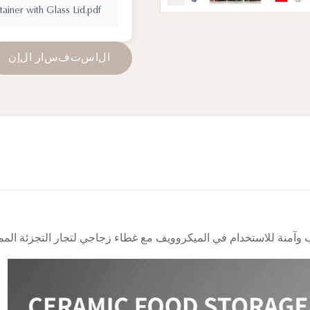
iner with Glass Lid.pdf
ا
ل
ا
س
ت
ف
س
ا
ر
ا
ل
آ
ن
وآمنة للاستخدام في الميكروويف مع غطاء زجاجي لتجار التجزئة المم