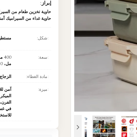
إبراز:
حاوية تخزين طعام من السيرا
حاوية غداء من السيراميك آمن
شكل:
مستطي
سعة:
مل، 1150 مل
مادة الغطاء:
الزجاج
ميزة:
آمن لل
الميكر
الفرن،
في غسا
للاستخ