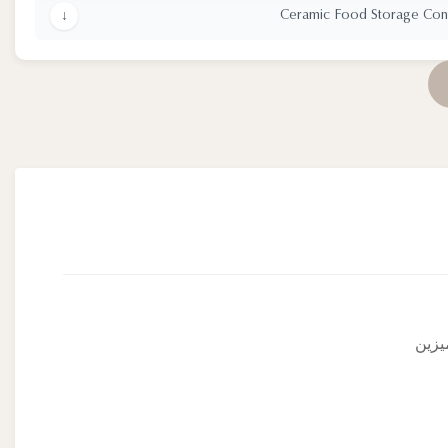
Ceramic Food Storage Conta
↓
يزين