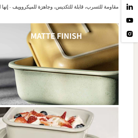
مقاومة للتسرب، قابلة للتكديس، وجاهزة للميكروويف - إنها ا