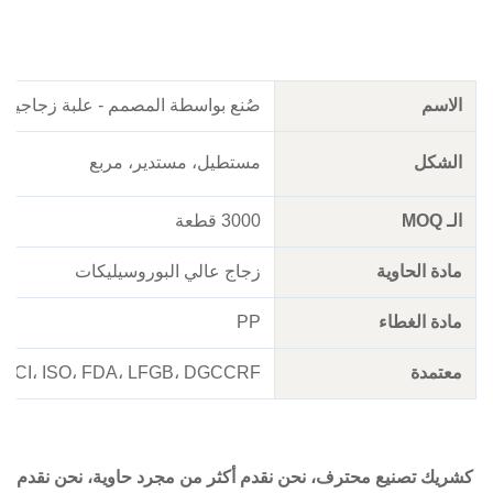
لاسم
صُنع بواسطة المصمم - علبة زجاجية مع غ
لشكل
مستطيل، مستدير، مربع
لـ MOQ
3000 قطعة
ادة الحاوية
زجاج عالي البوروسيليكات
ادة الغطاء
PP
عتمدة
BSCI، ISO، FDA، LFGB، DGCCRF
ريك تصنيع محترف، نحن نقدم أكثر من مجرد حاوية، نحن نقدم