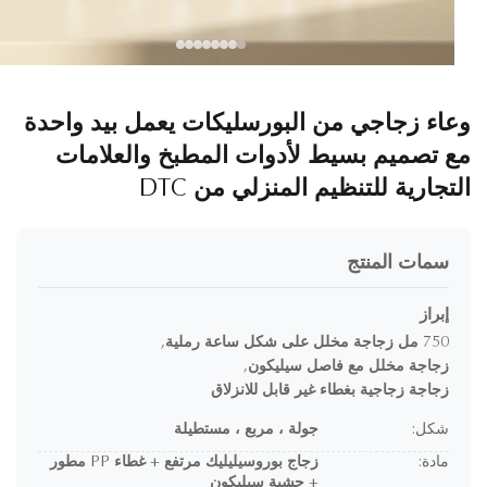
اء زجاجي من البورسليكات يعمل بيد واحدة
 تصميم بسيط لأدوات المطبخ والعلامات
تجارية للتنظيم المنزلي من DTC
سمات المنتج
إبراز
750 مل زجاجة مخلل على شكل ساعة رملية
,
زجاجة مخلل مع فاصل سيليكون
,
زجاجة زجاجية بغطاء غير قابل للانزلاق
شكل:
جولة ، مربع ، مستطيلة
مادة:
زجاج بوروسيليليك مرتفع + غطاء PP مطور
+ حشية سيليكون