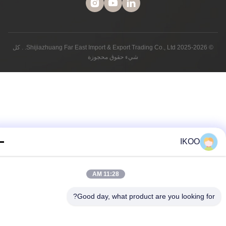
© 2025-2026 Shijiazhuang Far East Import & Export Trading Co., Ltd. . كل
شيء حقوق محجوزة
IKOO
11:28 AM
Good day, what product are you looking fo