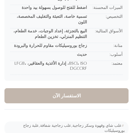
الميزات المحسنة:
اضغط للفتح للوصول بسهولة بيد واحدة
التخصيص:
تسمية خاصة، التعبئة والتغليف المخصصة،
اللون
الأسواق المثالية:
البيع بالتجزئة، إعداد الوجبات، خدمة الطعام،
التنظيم المنزلي، تخزين الطعام
متانة:
زجاج بوروسيليكات مقاوم للحرارة والبرودة
أسلوب:
حديث
معتمد:
BSCI، ISO، إدارة الأغذية والعقاقير، LFGB،
DGCCRF
الاستفسار الآن
#
علب شاي وقهوة وسكر زجاجية,علب زجاجية شفافة,علبة زجاج
وروسيليكات