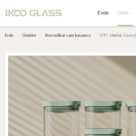
Evde
Ürün
Evde
/
Ürünler
/
Borosilikat cam kavanoz.
/
DTC Mutfak Gereçler