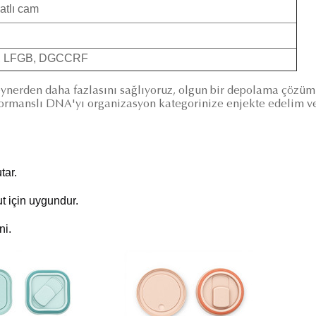
atlı cam
A, LFGB, DGCCRF
teynerden daha fazlasını sağlıyoruz, olgun bir depolama çözü
rformanslı DNA'yı organizasyon kategorinize enjekte edelim v
tar.
t için uygundur.
ni.