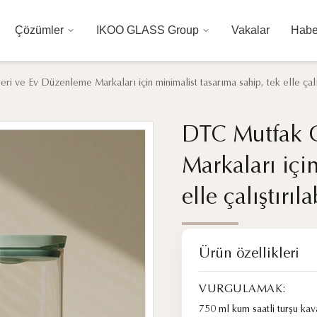
Çözümler
IKOO GLASS Group
Vakalar
Habe
i ve Ev Düzenleme Markaları için minimalist tasarıma sahip, tek elle çalı
DTC Mutfak G
DTC Mutfak G
Markaları için
Markaları için
elle çalıştırı
elle çalıştırı
Ürün özellikleri
VURGULAMAK:
750 ml kum saatli turşu ka