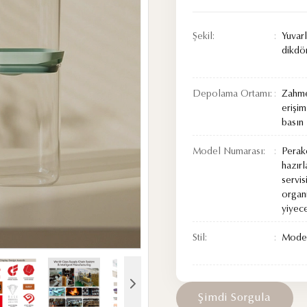
Şekil:
Yuvarl
dikdö
Depolama Ortamı:
Zahme
erişim
basın
Model Numarası:
Perak
hazır
servis
organ
yiyec
Stil:
Mode
Ş
i
m
d
i
S
o
r
g
u
l
a