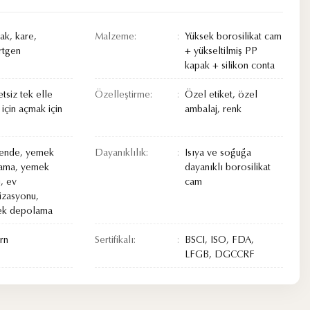
ak, kare,
Malzeme:
Yüksek borosilikat cam
rtgen
+ yükseltilmiş PP
kapak + silikon conta
tsiz tek elle
Özelleştirme:
Özel etiket, özel
 için açmak için
ambalaj, renk
ende, yemek
Dayanıklılık:
Isıya ve soğuğa
lama, yemek
dayanıklı borosilikat
i, ev
cam
izasyonu,
ek depolama
rn
Sertifikalı:
BSCI, ISO, FDA,
LFGB, DGCCRF