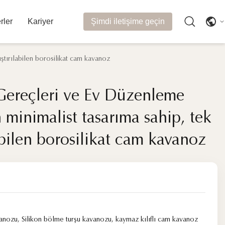
rler
Kariyer
Şimdi iletişime geçin
ştırılabilen borosilikat cam kavanoz
ereçleri ve Ev Düzenleme
ereçleri ve Ev Düzenleme
 minimalist tasarıma sahip, tek
 minimalist tasarıma sahip, tek
labilen borosilikat cam kavanoz
labilen borosilikat cam kavanoz
vanozu
,
Silikon bölme turşu kavanozu
,
kaymaz kılıflı cam kavanoz