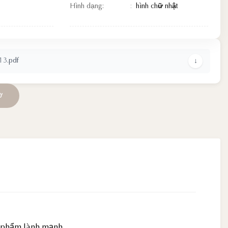
Hình dạng:
hình chữ nhật
3.pdf
↓
ờ
c phẩm lành mạnh