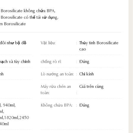
 Borosilicate không chứa BPA
,
Borosilicate có thể tái sử dụng
,
m Borosilicate
đôi như bộ đồ
Vật liệu:
Thủy tinh Borosilicate
cao
bạch và tùy chỉnh
chống rò rỉ:
Đúng
nh
Lò nướng an toàn:
Chỉ kính
Máy rửa chén an
Giá trên cùng
toàn:
, 940ml,
Không chứa BPA:
Đúng
l,
ml,1820ml,2450
40ml