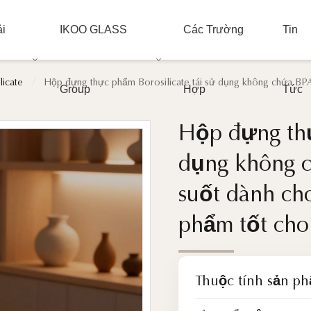
i
IKOO GLASS
Các Trường
Tin
/
licate
Hộp đựng thực phẩm Borosilicate tái sử dụng không chứa BPA
Group
Hợp
Tức
Hộp đựng thự
Hộp đựng thự
dụng không c
dụng không c
suốt dành ch
suốt dành ch
phẩm tốt cho
phẩm tốt cho
Thuộc tính sản p