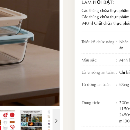
LÀM NỔI BẬT:
Các thùng chứa thực phẩm
Các thùng chứa thực phẩm 
940ml Chất chứa thực phẩ
Thiết kế chức năng:
Nhân 
ăn
Màu sắc:
Minh 
Lò vi sóng an toàn:
Chỉ kí
Tủ đông an toàn:
Đúng
Dung tích:
700ml
1150m
2450
ml,30