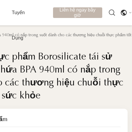
Liên hệ ngay bây
Tuyển
giờ
 940ml có nắp trong suốt dành cho các thương hiệu chuỗi thực phẩm tốt
Dụng
c phẩm Borosilicate tái sử
c phẩm Borosilicate tái sử
hứa BPA 940ml có nắp trong
hứa BPA 940ml có nắp trong
o các thương hiệu chuỗi thực
o các thương hiệu chuỗi thực
 sức khỏe
 sức khỏe
hẩm