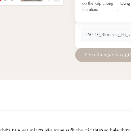
có thể xếp chồng
Đúng
lên nhau:
250210_Blooming_EN_v1
Y
ê
u
c
ầ
u
n
g
a
y
b
â
y
g
i
 chứa BPA 940ml với nắp trong suốt cho các thương hiệu thự