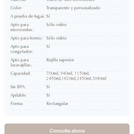
Material:
Vidrio de alto borosilicato
Color:
Transparente y personalizado
A prueba de fugas:
Sí
Apto para
Sólo vidrio
microondas.:
Apto para horno.:
Sólo vidrio
Apto para
Sí
congelador.:
Apto para
Rejilla superior
lavavajillas.:
Capacidad:
700ml, 940ml, 1150ml,
2450ml,1820ml,2450ml,3040ml
Sin BPA:
Sí
Apilable:
Sí
Forma:
Rectangular
Consulta ahora