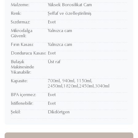
Malzeme:
Yüksek Borosilikat Cam
Renk:
Şeffaf ve özelleştirilmiş
Sızdırmaz:
Evet
Mikrodalga
Yalnızca cam
Güvenli:
Fırın Kasası:
Yalnızca cam
Dondurucu Kasası:
Evet
Bulaşık
Üst raf
Makinesinde
Yıkanabilir:
Kapasite:
700ml, 940ml, 1150ml,
2450ml,1820ml,2450ml,3040ml
BPA içermez:
Evet
İstiflenebilir:
Evet
Şekil:
Dikdörtgen