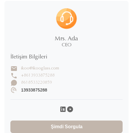
5.0
★
★
★
★
★
5
100%
yıldızlar
Mrs. Ada
4
CEO
0%
yıldızlar
3
0%
İletişim Bilgileri
yıldızlar
2
0%
ikoo@ikooglass.com
yıldızlar
1
+8613933875288
0%
yıldızlar
8618533220859
13933875288
Yorum Yazın
Pablo Elizondo
P
★
★
★
★
★
Mexico
Dec 19.2025
Şimdi Sorgula