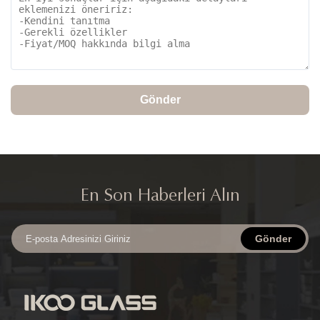
kind that every customer will enjoy dealing with. keep it up
Ivan.
Gönder
En Son Haberleri Alın
Gönder