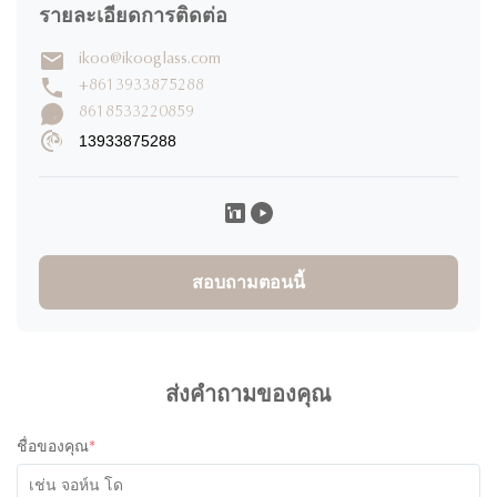
0%
2 ดาว
รายละเอียดการติดต่อ
0%
1 ดาว
ikoo@ikooglass.com
+8613933875288
เขียนรีวิว
8618533220859
13933875288
calum baker
C
★
★
★
★
★
United Kingdom
Dec 9.2025
Quality：superb Design： innovative and unique Service：
excellent no hassle, just professional and an overall quality
สอบถามตอนนี้
product
Lauren Morgan
L
★
★
★
★
★
ส่งคำถามของคุณ
United States
Dec 3.2025
I received the containers last week. We are still testing, for
ชื่อของคุณ
*
now I can only say that they are of excellent quality, they also
have a very good design.