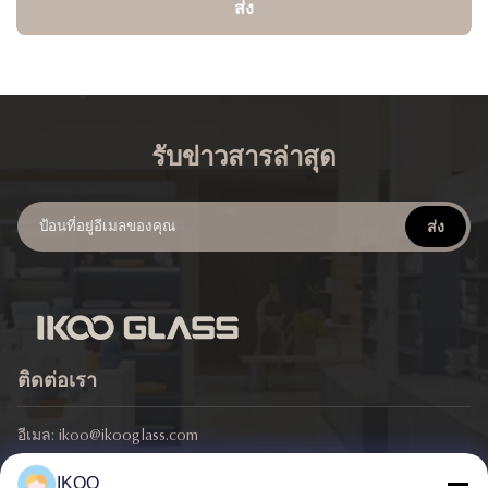
ส่ง
รับข่าวสารล่าสุด
ส่ง
ติดต่อเรา
อีเมล:
ikoo@ikooglass.com
โทรศัพท์:
86-0311-83829793
IKOO