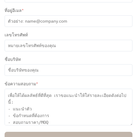
ที่อยู่อีเมล
*
Brittany Gamez
B
★
★
★
★
★
Indonesia
Nov 23.2025
the wood lids look great and the box is really nice. we did
เลขโทรศัพท์
have some issues putting one of the lids on all the way but
otherwise nice product.
ชื่อบริษัท
ข้อความสอบถาม
*