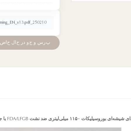
250210_Blooming_EN_v13.pdf
پ
ر
س
و
ج
و
د
ر
ح
ا
ل
ح
ا
ض
ی ضد نشت FDA/LFGB با جذابیت زیبایی‌شناختی برای برندهای تجارت الکترونیک و DTC