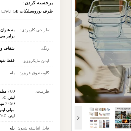
برجسته کردن:
ظرف بوروسیلیکات FDA/LFGB
طراحی کاربردی:
به عنوان 
برابر می
رنگ:
شفاف و 
ایمن مایکروویو:
فقط شی
گاوصندوق فریزر:
بله
ظرفیت:
لیتر، 3040 م
قابل انباشته شدن:
بله