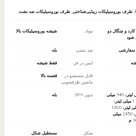
,
ظرف بوروسیلیکات زیبایی‌شناختی
,
ظرف بوروسیلیکات ضد نشت
کارد و چنگال دو
مواد:
شیشه بوروسیلیکات بالا
 شود
سفارشی
ضد نشتی:
بله
شه
ایمن در فر:
فقط شیشه
قابل شستشو در
قفسه بالا
ماشین ظرفشویی:
700 میلی لیتر، 940 میلی
بدون BPA:
بله
لیتر، 1150 میلی لیتر،
2450 میلی لیتر، 1820
میلی لیتر، 2450 میلی
شکل:
مستطیل شکل