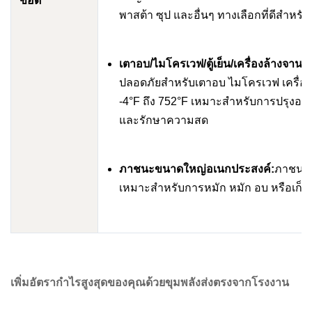
ข้อดี
พาสต้า ซุป และอื่นๆ ทางเลือกที่ดีสำหรั
เตาอบ/ไมโครเวฟ/ตู้เย็น/เครื่องล้างจานป
ปลอดภัยสำหรับเตาอบ ไมโครเวฟ เครื่องล
-4°F ถึง 752°F เหมาะสำหรับการปรุงอาห
และรักษาความสด
ภาชนะขนาดใหญ่อเนกประสงค์:
ภาชนะบ
เหมาะสำหรับการหมัก หมัก อบ หรือเก็บอ
เพิ่มอัตรากำไรสูงสุดของคุณด้วยขุมพลังส่งตรงจากโรงงาน