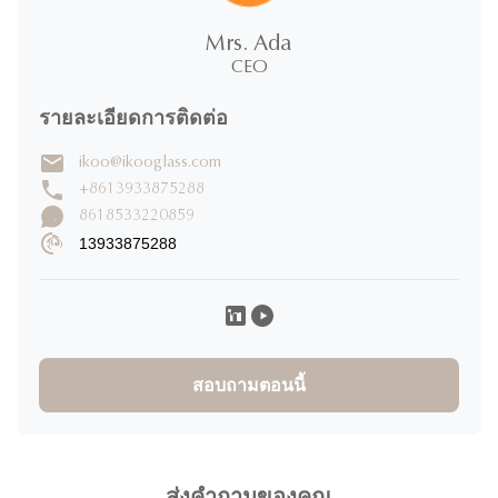
100%
5 ดาว
Mrs. Ada
0%
4 ดาว
CEO
0%
3 ดาว
0%
2 ดาว
รายละเอียดการติดต่อ
0%
1 ดาว
ikoo@ikooglass.com
+8613933875288
เขียนรีวิว
8618533220859
13933875288
Caroline K
C
★
★
★
★
★
Canada
Nov 29.2025
I would definitely rate 5 stars for the product! I have ordered
30000pcs of jars to and design of the product and it
สอบถามตอนนี้
absolutely great! The product was high quality and the colors
of the lids were super cute! I have communicated with one of
their staff called Ivy and she was super professional, friendly
and quick with her responses. Will definitely recommend