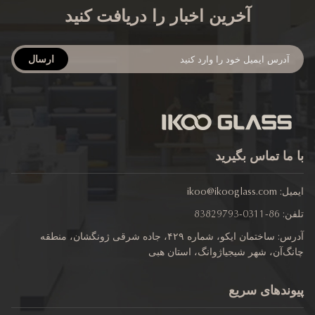
آخرین اخبار را دریافت کنید
ارسال
 ما تماس بگیرید
یل:
ikoo@ikooglass.com
ن:
86-0311-83829793
آدرس: ساختمان ایکو، شماره ۴۲۹، جاده شرقی ژونگشان، منطقه
گ‌آن، شهر شیجیاژوانگ، استان هبی
وندهای سریع