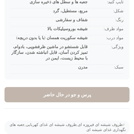
تایپ کنید:
جعبه ها و سطل های ذخیره سازی
شکل:
مربع، مستطیل، گرد
رنگ:
شفاف و سفارشی
مواد ظرف:
شیشه بوروسیلیکات بالا
مواد درب:
شیشه سکوریت همسان (با یا بدون دریچه)
ویژگی:
قابل شستشو در ماشین ظرفشویی، بادوام،
تمیز کردن آسان، قابل انباشته شدن، سازگار
با محیط زیست، ایمن در
سبک:
مدرن
پرس و جو در حال حاضر
#
ظروف شیشه ای فیروزه ای,ظروف شیشه ای غذای کهربایی,جعبه های
گهداری غذای شیشه ای