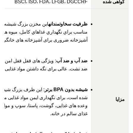
واهی شده
BSCI، ISO، FDA، LFGB، DGCCRF
ظرفیت سخاوتمندانه
اين مخزن بزرگ شیشه اي، به 
مناسب براي نگهداري غذاهاي کامل، ميوه هاي تازه
آشپزخانه ضروری برای آشپزخانه های خانگی که ارز
ضد آب و ضد آب
: ویژگی های قفل قفل امن با مهر
ضد نشت. عالی برای نگه داشتن مواد غذایی تازه و 
شیشه بدون BPA برتر
: این ظرف بزرگ شیشه ای که
شده است، برای نگهداری ایمن مواد غذایی مناسب اس
زایا
وعده های غذایی، گوشت، پاستا، سوپ و موارد دیگ
غذای سالم در خانه.