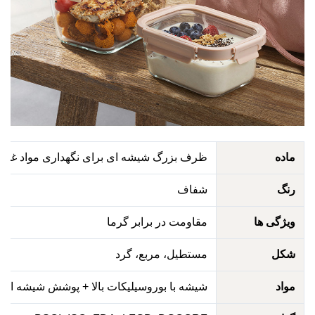
اده
ظرف بزرگ شیشه ای برای نگهداری مواد غذایی ب
نگ
شفاف
یژگی ها
مقاومت در برابر گرما
کل
مستطیل، مربع، گرد
واد
شیشه با بوروسیلیکات بالا + پوشش شیشه ای