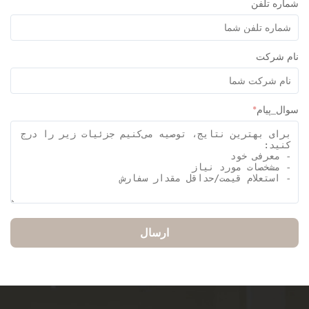
ره تلفن
م شرکت
ل_پیام
*
ارسال