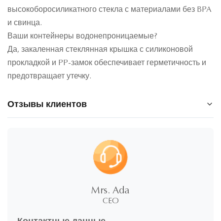
высокоборосиликатного стекла с материалами без BPA
и свинца.
Ваши контейнеры водонепроницаемые?
Да, закаленная стеклянная крышка с силиконовой
прокладкой и PP-замок обеспечивает герметичность и
предотвращает утечку.
Отзывы клиентов
5.0
★
★
★
★
★
5
100%
звезды
Mrs. Ada
4
CEO
0%
звезды
3
0%