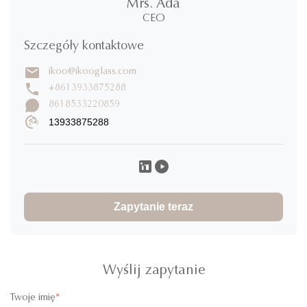
Mrs. Ada
4
CEO
0%
gwiazdy
3
0%
Szczegóły kontaktowe
gwiazdy
2
0%
ikoo@ikooglass.com
gwiazdy
1
+8613933875288
0%
gwiazdy
8618533220859
13933875288
Napisz recenzję
Angeli Caburian
A
★
★
★
★
★
Philippines
Dec 4.2025
Zapytanie teraz
Items were shipped right away. Packaging was very secure.
Thank you, James, for accommodating all my queries.
Wyślij zapytanie
Twoje imię
*