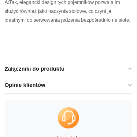
A:Tak, elegancki design tych pojemników pozwala im
służyć również jako naczynia stołowe, co czyni je
idealnymi do serwowania jedzenia bezpośrednio na stole.
Załączniki do produktu
Opinie klientów
Ceramic Food Storage Container with Glass Lid.pdf
5.0
★
★
★
★
★
5
100%
gwiazdy