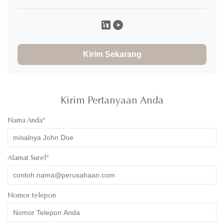
Angeli Caburian
A
★
★
★
★
★
Philippines
Dec 4.2025
Items were shipped right away. Packaging was very secure.
Thank you, James, for accommodating all my queries.
Kirim Sekarang
Kirim Pertanyaan Anda
Nama Anda
*
Alamat Surel
*
Nomor telepon