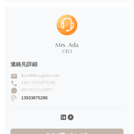
5.0
★
★
★
★
★
100%
5 星
Mrs. Ada
0%
4 星
CEO
0%
3 星
0%
2 星
連絡先詳細
0%
1 星
ikoo@ikooglass.com
+8613933875288
レビュー を 書い て
8618533220859
13933875288
Caroline K
C
★
★
★
★
★
Canada
Nov 29.2025
I would definitely rate 5 stars for the product! I have ordered
30000pcs of jars to and design of the product and it