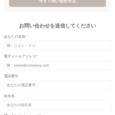
今すぐ問い合わせる
absolutely great! The product was high quality and the colors
of the lids were super cute! I have communicated with one of
their staff called Ivy and she was super professional, friendly
and quick with her responses. Will definitely recommend
お問い合わせを送信してください
working with them. All the best!
あなたの名前
*
電子メールアドレス
*
電話番号
会社名