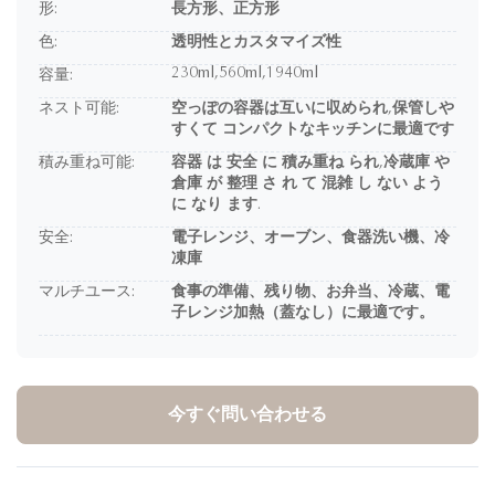
形:
長方形、正方形
色:
透明性とカスタマイズ性
230ml,560ml,1940ml
容量:
ネスト可能:
空っぽの容器は互いに収められ,保管しや
すくて コンパクトなキッチンに最適です
積み重ね可能:
容器 は 安全 に 積み重ね られ,冷蔵庫 や
倉庫 が 整理 さ れ て 混雑 し ない よう
に なり ます.
安全:
電子レンジ、オーブン、食器洗い機、冷
凍庫
マルチユース:
食事の準備、残り物、お弁当、冷蔵、電
子レンジ加熱（蓋なし）に最適です。
今すぐ問い合わせる