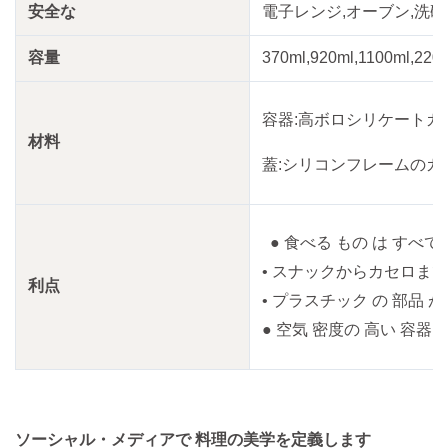
安全な
電子レンジ,オーブン,洗碗
容量
370ml,920ml,1100ml
容器:高ボロシリケートガ
材料
蓋:シリコンフレームのガ
● 食べる もの は すべて 
• スナックからカセロま
利点
• プラスチック の 部品 が
● 空気 密度の 高い 容器 に
ソーシャル・メディアで 料理の美学を定義します