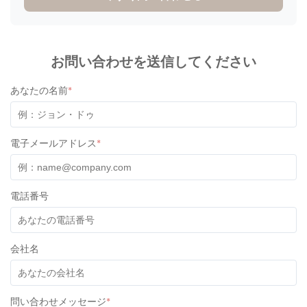
and in the microwave, put it into the freezer and the containers
were serving all needs. I am very satisfied and pleased of the
quality
お問い合わせを送信してください
あなたの名前
*
Matt Mro
M
★
★
★
★
★
Poland
Dec 28.2025
電子メールアドレス
*
Very good contact with producer. Answers always on time.
Helping with all logistic procedures. Goods quality is very
good. I hope we will trade more in future.
電話番号
会社名
問い合わせメッセージ
*