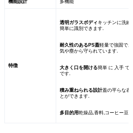
機能設計
多機能
透明ガラスボディ
キッチンに洗練
簡単に識別できます.
耐久性のあるPS蓋
軽量で強固で,
気や塵から守られています.
特徴
大きく口を開ける
簡単 に 入手 でき
です.
積み重ねられる設計
蓋の平らな表
とができます.
多目的用
乾燥品,香料,コーヒー豆,