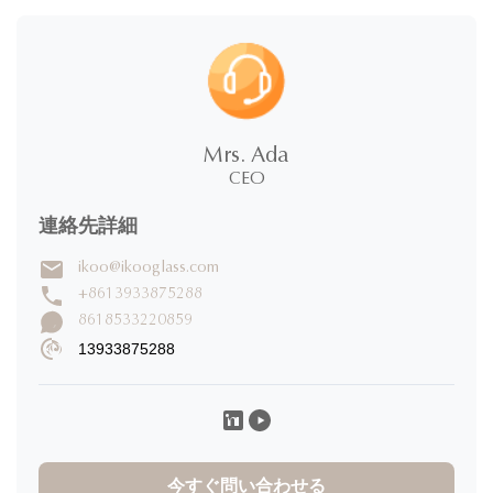
5.0
★
★
★
★
★
100%
5 星
Mrs. Ada
0%
4 星
CEO
0%
3 星
0%
2 星
連絡先詳細
0%
1 星
ikoo@ikooglass.com
+8613933875288
レビュー を 書い て
8618533220859
13933875288
Lisa Birgittasdotter
L
★
★
★
★
★
Sweden
Dec 30.2025
The product is extremely high quality with beautiful design and
very useful in the modern life. I used the item and in the oven
今すぐ問い合わせる