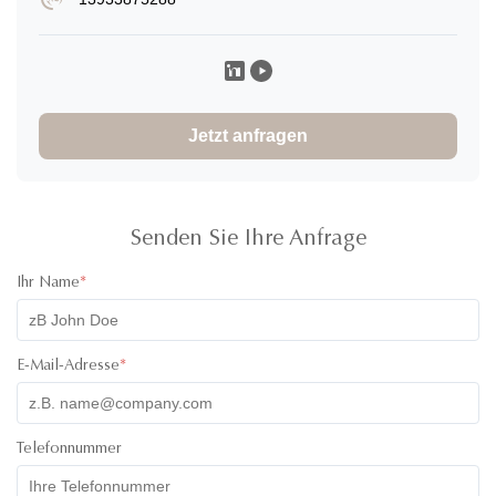
Xavier Espinal
X
★
★
★
★
★
United States
Nov 16.2025
Everything is absolutely outstanding. the service is impeccable
and the communication was always there. Product quality is
Jetzt anfragen
superb, I was so impressed when it arrived, great handing and
care was taken into it. amazing!
Senden Sie Ihre Anfrage
Ihr Name
*
E-Mail-Adresse
*
Telefonnummer