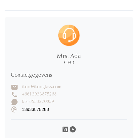
Mrs. Ada
CEO
Contactgegevens
ikoo@ikooglass.com
+8613933875288
8618533220859
13933875288