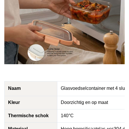
Naam
Glasvoedselcontainer met 4 sluite
Kleur
Doorzichtig en op maat
Thermische schok
140°C
Materiaal
Hoog borosilicaatglas +
ss304 dek