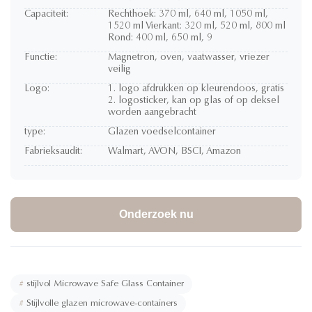
Capaciteit:
Rechthoek: 370 ml, 640 ml, 1050 ml,
1520 ml Vierkant: 320 ml, 520 ml, 800 ml
Rond: 400 ml, 650 ml, 9
Functie:
Magnetron, oven, vaatwasser, vriezer
veilig
Logo:
1. logo afdrukken op kleurendoos, gratis
2. logosticker, kan op glas of op deksel
worden aangebracht
type:
Glazen voedselcontainer
Fabrieksaudit:
Walmart, AVON, BSCI, Amazon
Onderzoek nu
#
stijlvol Microwave Safe Glass Container
#
Stijlvolle glazen microwave-containers