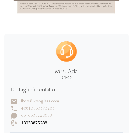
Mrs. Ada
CEO
Dettagli di contatto
ikoo@ikooglass.com
+8613933875288
8618533220859
13933875288