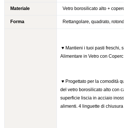
Materiale
Vetro borosilicato alto +
coperchi
Forma
Rettangolare, quadrato, rotondo
♥ Mantieni i tuoi pasti freschi, si
Alimentare in Vetro con Coperchio
♥ Progettato per la comodità quot
del vetro borosilicato alto con car
superficie liscia in acciaio inossi
alimenti. 4 linguette di chiusura m