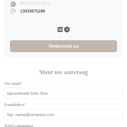
8618533220859
13933875288
Caroline K
C
★
★
★
★
★
Canada
Nov 29.2025
I would definitely rate 5 stars for the product! I have ordered
30000pcs of jars to and design of the product and it
Onderzoek nu
absolutely great! The product was high quality and the colors
of the lids were super cute! I have communicated with one of
their staff called Ivy and she was super professional, friendly
and quick with her responses. Will definitely recommend
working with them. All the best!
Stuur uw aanvraag
Uw naam
*
E-mailadres
*
Telefoonnummer