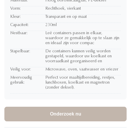
Materiaal:
Hoog borosilicaatglas, PE-deksel
Vorm:
Rechthoek, vierkant
Kleur:
Transparant en op maat
Capaciteit:
230ml
Nestbaar:
Leë containers passen in elkaar,
waardoor ze gemakkelijk op te slaan zijn
en ideaal zijn voor compac
Stapelbaar:
De containers kunnen veilig worden
gestapeld, waardoor uw koelkast en
voorraadkast georganiseerd en
Veilig voor:
Microwave, oven, vaatwasser en vriezer
Meervoudig
Perfect voor maaltijdbereiding, restjes,
gebruik:
lunchboxen, koelkast en magnetron
(zonder deksel).
Onderzoek nu