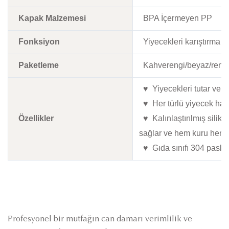
Kapak Malzemesi
BPA İçermeyen PP
Fonksiyon
Yiyecekleri karıştırma 
Paketleme
Kahverengi/beyaz/renkli
♥ Yiyecekleri tutar ve pi
♥ Her türlü yiyecek hazır
Özellikler
♥ Kalınlaştırılmış silik
sağlar ve hem kuru hem de
♥ Gıda sınıfı 304 paslanm
Profesyonel bir mutfağın can damarı verimlilik ve