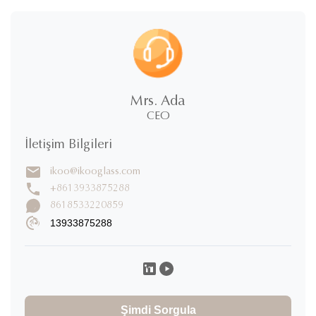
New stainless steel food storage.pdf
Mrs. Ada
CEO
İletişim Bilgileri
ikoo@ikooglass.com
+8613933875288
8618533220859
13933875288
Şimdi Sorgula