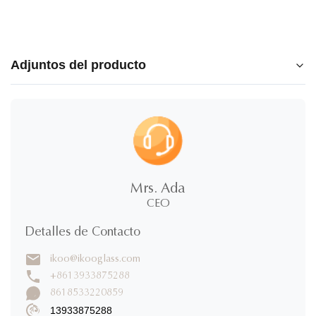
Adjuntos del producto
New stainless steel food storage.pdf
Mrs. Ada
CEO
Detalles de Contacto
ikoo@ikooglass.com
+8613933875288
8618533220859
13933875288