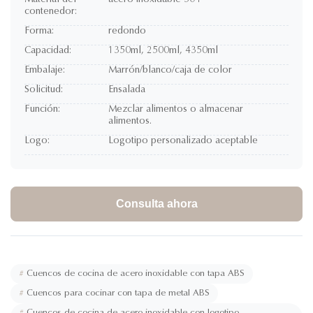
Material del
acero inoxidable 304
contenedor:
Forma:
redondo
Capacidad:
1350ml, 2500ml, 4350ml
Embalaje:
Marrón/blanco/caja de color
Solicitud:
Ensalada
Función:
Mezclar alimentos o almacenar
alimentos.
Logo:
Logotipo personalizado aceptable
Consulta ahora
#
Cuencos de cocina de acero inoxidable con tapa ABS
#
Cuencos para cocinar con tapa de metal ABS
#
Cuencos de cocina de acero inoxidable con logotipo