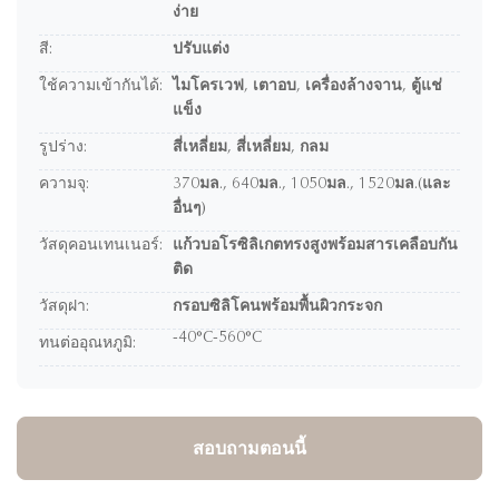
ง่าย
สี:
ปรับแต่ง
ใช้ความเข้ากันได้:
ไมโครเวฟ, เตาอบ, เครื่องล้างจาน, ตู้แช่
แข็ง
รูปร่าง:
สี่เหลี่ยม, สี่เหลี่ยม, กลม
ความจุ:
370มล., 640มล., 1050มล., 1520มล.(และ
อื่นๆ)
วัสดุคอนเทนเนอร์:
แก้วบอโรซิลิเกตทรงสูงพร้อมสารเคลือบกัน
ติด
วัสดุฝา:
กรอบซิลิโคนพร้อมพื้นผิวกระจก
-40°C-560°C
ทนต่ออุณหภูมิ:
สอบถามตอนนี้