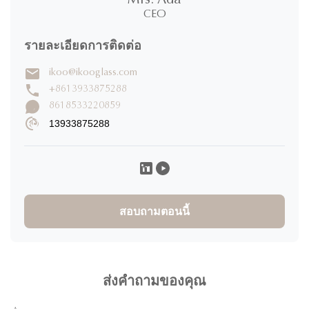
0%
4 ดาว
CEO
0%
3 ดาว
0%
2 ดาว
รายละเอียดการติดต่อ
0%
1 ดาว
ikoo@ikooglass.com
+8613933875288
เขียนรีวิว
8618533220859
13933875288
Angeli Caburian
A
★
★
★
★
★
Philippines
Dec 4.2025
Items were shipped right away. Packaging was very secure.
Thank you, James, for accommodating all my queries.
สอบถามตอนนี้
ส่งคำถามของคุณ