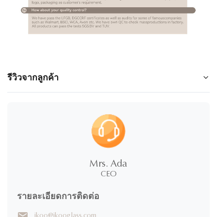
รีวิวจากลูกค้า
5.0
★
★
★
★
★
100%
5 ดาว
Mrs. Ada
0%
4 ดาว
CEO
0%
3 ดาว
0%
2 ดาว
รายละเอียดการติดต่อ
0%
1 ดาว
ikoo@ikooglass.com