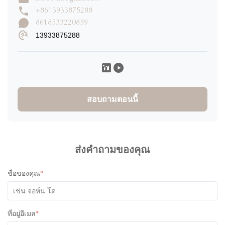
+8613933875288
เขียนรีวิว
8618533220859
13933875288
Caroline K
C
★
★
★
★
★
Canada
Nov 29.2025
I would definitely rate 5 stars for the product! I have ordered
30000pcs of jars to and design of the product and it
สอบถามตอนนี้
absolutely great! The product was high quality and the colors
of the lids were super cute! I have communicated with one of
their staff called Ivy and she was super professional, friendly
and quick with her responses. Will definitely recommend
ส่งคำถามของคุณ
working with them. All the best!
ชื่อของคุณ
*
ที่อยู่อีเมล
*