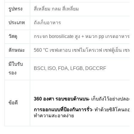
รูปทรง
สี่เหลี่ยม กลม สี่เหลี่ยม
ประเภท
ถังเก็บอาหาร
วัสดุ
กระจก borosilicate สูง + หมวก pp เกรดอาหาร +
ลักษณะ
560 °C เซฟเตาอบ เซฟไมโครเวฟ เซฟตู้เย็น เซฟเค
มีใบรับ
BSCI, ISO, FDA, LFGB, DGCCRF
รอง
360 องศา รอบขอบด้านบน
- เก็บถังไว้อย่างปลอดภ
ข้อดี
การออกแบบที่ป้องกันการรั่ว
- ทําด้วยซิลิโคนถอด
ทําความสะอาดง่าย