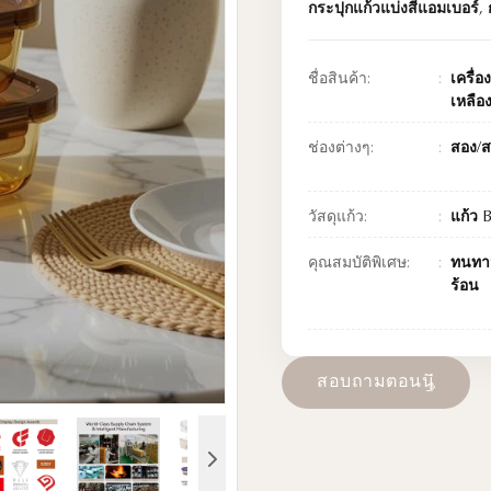
กระปุกแก้วแบ่งสีแอมเบอร์
,
ชื่อสินค้า:
เครื่
เหลือ
ช่องต่างๆ:
สอง/ส
วัสดุแก้ว:
แก้ว B
คุณสมบัติพิเศษ:
ทนทา
ร้อน
ส
อ
บ
ถ
า
ม
ต
อ
น
น