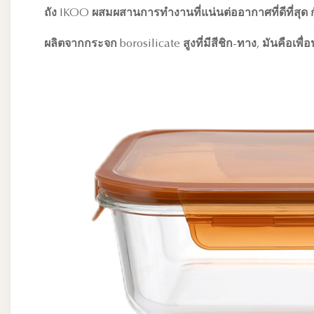
ถัง IKOO ผสมผสานการทํางานที่แน่นต่ออากาศที่ดีที่สุ
ผลิตจากกระจก borosilicate สูงที่มีสีชิก-ทาง, มันคือเพ