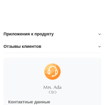
Приложения к продукту
Отзывы клиентов
Glass with ceramic coating.pdf
5.0
★
★
★
★
★
5
100%
звезды
Mrs. Ada
4
CEO
0%
звезды
3
0%
Контактные данные
звезды