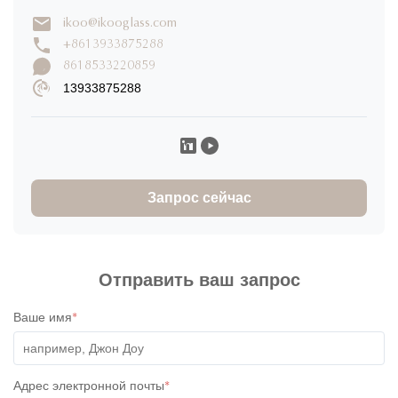
2
0%
ikoo@ikooglass.com
звезды
+8613933875288
1
0%
звезды
8618533220859
13933875288
Напишите обзор
Angeli Caburian
A
★
★
★
★
★
Запрос сейчас
Philippines
Dec 4.2025
Items were shipped right away. Packaging was very secure.
Thank you, James, for accommodating all my queries.
Отправить ваш запрос
Ваше имя
*
Адрес электронной почты
*