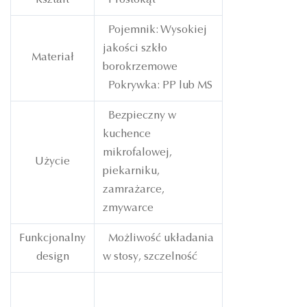
Kształt
Prostokąt
Pojemnik: Wysokiej
jakości szkło
Materiał
borokrzemowe
Pokrywka: PP lub MS
Bezpieczny w
kuchence
mikrofalowej,
Użycie
piekarniku,
zamrażarce,
zmywarce
Funkcjonalny
Możliwość układania
design
w stosy, szczelność