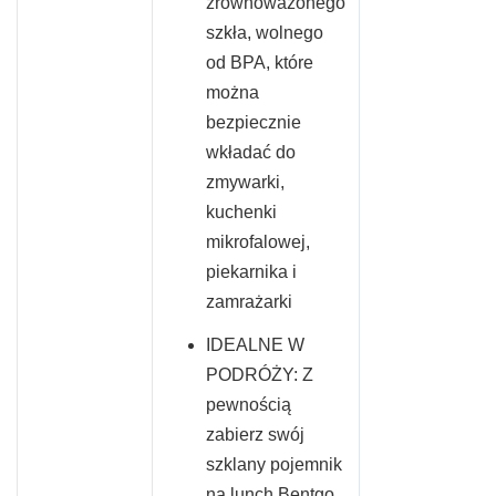
zrównoważonego
szkła, wolnego
od BPA, które
można
bezpiecznie
wkładać do
zmywarki,
kuchenki
mikrofalowej,
piekarnika i
zamrażarki
IDEALNE W
PODRÓŻY: Z
pewnością
zabierz swój
szklany pojemnik
na lunch Bentgo