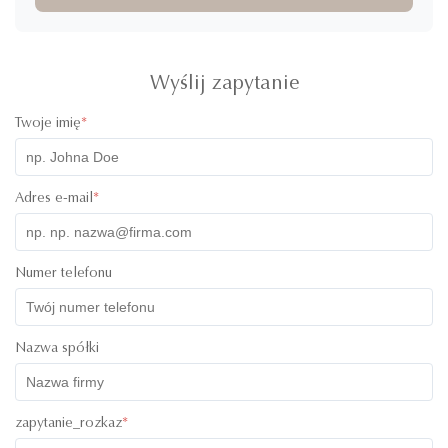
Everything is absolutely outstanding. the service is impeccable
and the communication was always there. Product quality is
superb, I was so impressed when it arrived, great handing and
Wyślij zapytanie
care was taken into it. amazing!
Twoje imię
*
Adres e-mail
*
Numer telefonu
Nazwa spółki
zapytanie_rozkaz
*