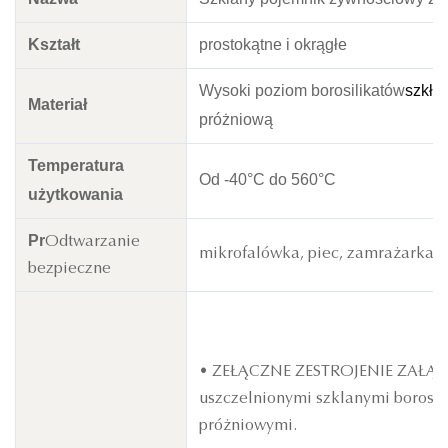
Kształt
prostokątne i okrągłe
Wysoki poziom borosilikatów
szkło 
Materiał
próżniową
Temperatura
Od -40°C do 560°C
użytkowania
Pr
Odtwarzanie
mikrofalówka, piec, zamrażarka,
bezpieczne
• ZEŁĄCZNE ZESTROJENIE ZAŁĄCZ
uszczelnionymi szklanymi borosi
próżniowymi.