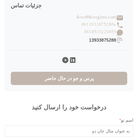
جزئیات تماس
ikoo@ikooglass.com
+8613933875288
8618533220859
13933875288
پرس و جو در حال حاضر
درخواست خود را ارسال کنید
 تو
*