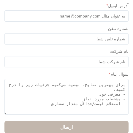
س ایمیل
*
ره تلفن
م شرکت
ل_پیام
*
ارسال