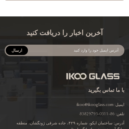
آخرین اخبار را دریافت کنید
ارسال
 ما تماس بگیرید
یل:
ikoo@ikooglass.com
ن:
86-0311-83829793
آدرس: ساختمان ایکو، شماره ۴۲۹، جاده شرقی ژونگشان، منطقه