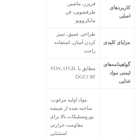
فریزر، ماشین
اربردهای
ظرفشویی، فر،
صلی
مایکروویو
طراحی عمیق، تمیز
زایای کلیدی
کردن آسان، استفاده
راحت
واهینامه‌های
مطابق با FDA، LFGB،
یمنی مواد
DGCCRF
ذایی
مواد اولیه مرغوب:
ساخته شده از شیشه
بوروسیلیکات بالا برای
مقاومت حرارتی
استثنایی