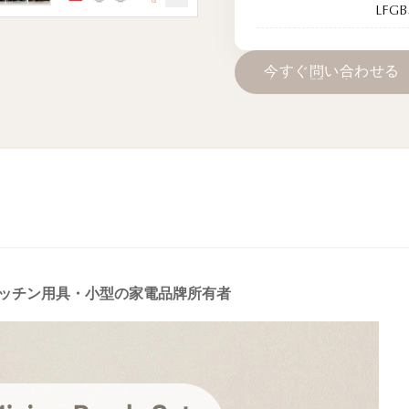
LFG
今
す
ぐ
問
い
合
わ
せ
る
 キッチン用具・小型の家電品牌所有者