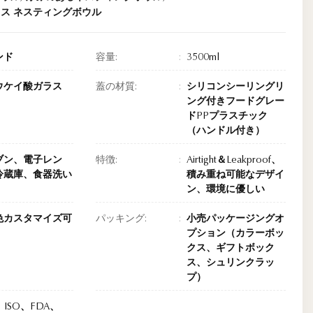
ス ネスティングボウル
ンド
容量:
3500ml
ウケイ酸ガラス
蓋の材質:
シリコンシーリングリ
ング付きフードグレー
ドPPプラスチック
（ハンドル付き）
ブン、電子レン
特徴:
Airtight＆Leakproof、
冷蔵庫、食器洗い
積み重ね可能なデザイ
ン、環境に優しい
色カスタマイズ可
パッキング:
小売パッケージングオ
プション（カラーボッ
クス、ギフトボック
ス、シュリンクラッ
プ）
I、ISO、FDA、