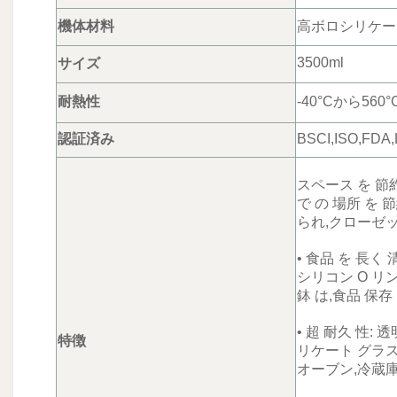
機体材料
高ボロシリケー
3500ml
サイズ
耐熱性
-40°Cから560°
認証済み
BSCI,ISO,FDA
スペース を 節約
で の 場所 を 
られ,クローゼット
• 食品 を 長く 
シリコン O リン
鉢 は,食品 保存
• 超 耐久 性: 
特徴
リケート グラス 
オーブン,冷蔵庫,