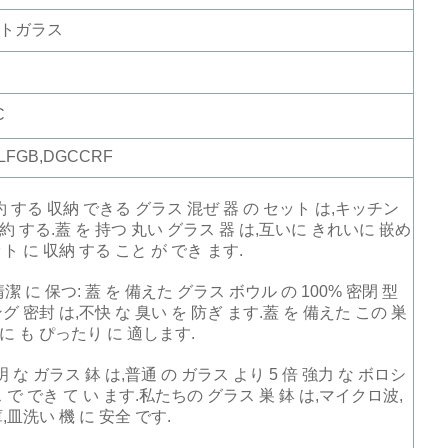
トガラス
C
,LFGB,DGCCRF
 する 収納 できる グラス 混ぜ 器 の セット は,キッチン
節約 する.蓋 を 持つ 丸い グラス 器 は,互いに きれいに 嵌め
 に 収納 する こと が でき ます.
清潔 に 保つ: 蓋 を 備えた グラス ボウル の 100% 密閉 型
グ 密封 は,不快 な 臭い を 防ぎ ます.蓋 を 備えた この 巣
 に も ぴったり に 適します.
透明 な ガラス 鉢 は,普通 の ガラス より 5 倍 強力 な ボロシ
で でき て い ます.私たちの グラス 巣 鉢 は,マイクロ波,
皿洗い 機 に 安全 です.