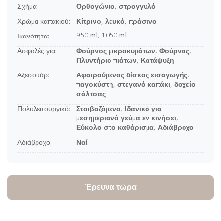
Σχήμα:
Ορθογώνιο, στρογγυλό
Χρώμα καπακιού:
Κίτρινο, λευκό, πράσινο
950 ml, 1050 ml
Ικανότητα:
Ασφαλές για:
Φούρνος μικροκυμάτων, Φούρνος,
Πλυντήριο πιάτων, Κατάψυξη
Αξεσουάρ:
Αφαιρούμενος δίσκος εισαγωγής,
παγοκύστη, στεγανό καπάκι, δοχείο
σάλτσας
Πολυλειτουργικό:
Στοιβαζόμενο, Ιδανικό για
μεσημεριανό γεύμα εν κινήσει,
Εύκολο στο καθάρισμα, Αδιάβροχο
Αδιάβροχο:
Ναί
Έρευνα τώρα