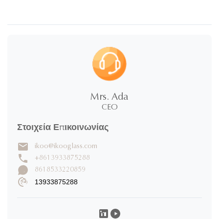
Mrs. Ada
CEO
Στοιχεία Επικοινωνίας
ikoo@ikooglass.com
+8613933875288
8618533220859
13933875288