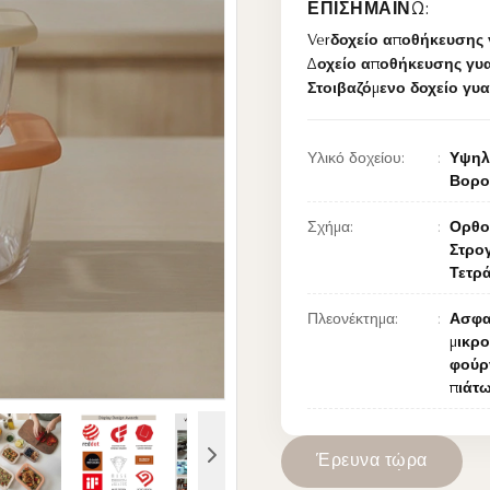
ΕΠΙΣΗΜΑΊΝΩ:
Verδοχείο αποθήκευσης 
Δοχείο αποθήκευσης γυα
Στοιβαζόμενο δοχείο γυ
Υλικό δοχείου:
Υψηλ
Βορο
Σχήμα:
Ορθο
Στρο
Τετρ
Πλεονέκτημα:
Ασφα
μικρ
φούρ
πιάτ
Έ
ρ
ε
υ
ν
α
τ
ώ
ρ
α