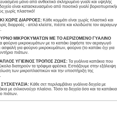
σκευασμένο μόνο από ανθεκτικό σκληρυμένο γυαλί και υψηλής
 δοχείο είναι κατασκευασμένο από ποιοτικό γυαλί βοριοπυριτική
λώς χωρίς πλαστικό!
Ι ΧΩΡΙΣ ΔΙΑΡΡΟΕΣ:
Κάθε κομμάτι είναι χωρίς πλαστικό και
ίς διαρροές - απλά κλείστε, πιέστε και κλειδώστε τον αεραγωγ
.
ΥΡΝΟ ΜΙΚΡΟΚΥΜΑΤΩΝ ΜΕ ΤΟ ΑΕΡΙΖΟΜΕΝΟ ΓΥΑΛΙΝΟ
α φούρνο μικροκυμάτων με το καπάκι (αφήστε τον αεραγωγό
ναι ασφαλή για φούρνο μικροκυμάτων, φούρνο (το καπάκι όχι για
υντήριο πιάτων.
ΑΠΛΟΣ ΥΓΙΕΙΝΟΣ ΤΡΟΠΟΣ ΖΩΗΣ:
Τα γυάλινα καπάκια που
εύκολα διατηρούν τα τρόφιμα φρέσκα. Εστιάζουμε στην εξάλειψη
μείωση των μικροπλαστικών και την υποστήριξη της
.
 ΣΥΣΚΕΥΑΣΙΑ:
Κάθε σετ περιλαμβάνει γυάλινα δοχεία με
άκια με σιλικονούχο πλαίσιο. Τόσο τα δοχεία όσο και τα καπάκια
ο πιάτων.