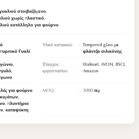
γυαλιού στοιβαζόμενο
,
λιού χωρίς πλαστικό
,
αλιού κατάλληλο για φούρνο
ό
Υλικό καπακιού:
Tempered glass με
πυριτικό Γυαλί
φλάντζα σιλικόνης
γώνιο,
Έλεγχος
Walmart, AVON, BSCI,
γγυλό,
εργοστασίου:
Amazon
άγωνο
λές για φούρνο
MOQ:
3000 τεμ
οκυμάτων,
νο, πλυντήριο
ων, καταψύκτη