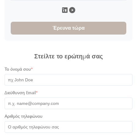
Angeli Caburian
A
★
★
★
★
★
Έρευνα τώρα
Philippines
Dec 4.2025
Items were shipped right away. Packaging was very secure.
Thank you, James, for accommodating all my queries.
Στείλτε το ερώτημά σας
Το όνομά σου
*
Διεύθυνση Email
*
Αριθμός τηλεφώνου