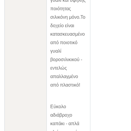
γυαλί και υψηλής
ποιότητας
σιλικόνη μόνο.Το
δοχείο είναι
κατασκευασμένο
από ποιοτικό
γυαλί
βοροσιλικικού -
εντελώς
απαλλαγμένο
από πλαστικό!
Εύκολο
αδιάβροχο
καπάκι - απλά