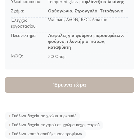
Υλικό καπακιού:
Tempered glass με φλάντζα σιλικόνης
Σχήμα:
Ορθογώνιο, Στρογγυλό, Τετράγωνο
Walmart, AVON, BSCI, Amazon
Έλεγχος
εργοστασίου:
Πλεονέκτημα:
Ασφαλές για φούρνο μικροκυμάτων,
φούρνο, πλυντήριο πιάτων,
καταψύκτη
MOQ:
3000 τεμ
Έρευνα τώρα
#
Γυάλινα δοχεία σε χρώμα τυρκουάζ
#
Γυάλινα δοχεία φαγητού σε χρώμα κεχριμπαριού
#
Γυάλινα κουτιά αποθήκευσης τροφίμων