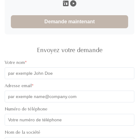
Quality：superb Design： innovative and unique Service：
excellent no hassle, just professional and an overall quality
Demande maintenant
product
Lauren Morgan
L
★
★
★
★
★
United States
Dec 3.2025
Envoyez votre demande
I received the containers last week. We are still testing, for
Votre nom
*
now I can only say that they are of excellent quality, they also
have a very good design.
Adresse email
*
Daniel Abotsi
D
★
★
★
★
★
Ghana
Nov 2.2025
My Sales Person was Ivan and he couldn’t have done more.
Numéro de téléphone
He was assistive from the inquiry stage through to the ordering
and the delivery of goods to my agent. I believe he is one
kind that every customer will enjoy dealing with. keep it up
Nom de la société
Ivan.