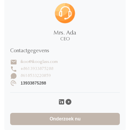
Mrs. Ada
CEO
Contactgegevens
ikoo@ikooglass.com
+8613933875288
8618533220859
13933875288
Onderzoek nu