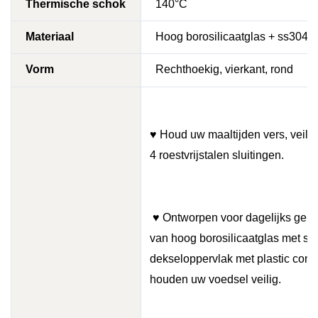
Thermische schok
140°C
Materiaal
Hoog borosilicaatglas +
ss304 d
Vorm
Rechthoekig, vierkant, rond
♥ Houd uw maaltijden vers, veilig
4 roestvrijstalen sluitingen.
♥ Ontworpen voor dagelijks gem
van hoog borosilicaatglas met stij
dekseloppervlak met plastic conta
houden uw voedsel veilig.