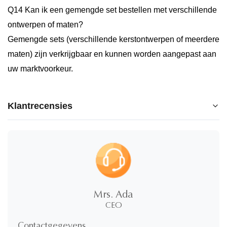
Q14 Kan ik een gemengde set bestellen met verschillende
ontwerpen of maten?
Gemengde sets (verschillende kerstontwerpen of meerdere
maten) zijn verkrijgbaar en kunnen worden aangepast aan
uw marktvoorkeur.
Klantrecensies
5.0
★
★
★
★
★
5 sterren
100%
Mrs. Ada
4 sterren
0%
CEO
3 sterren
0%
2 sterren
0%
Contactgegevens