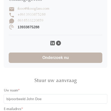
1 sterren
0%
ikoo@ikooglass.com
Schrijf een recensie
+8613933875288
8618533220859
13933875288
TRI CHU
T
★
★
★
★
★
Vietnam
Dec 9.2025
Amazing communication, helpful and committed to giving you
the best product.
Onderzoek nu
Stuur uw aanvraag
Uw naam
*
E-mailadres
*