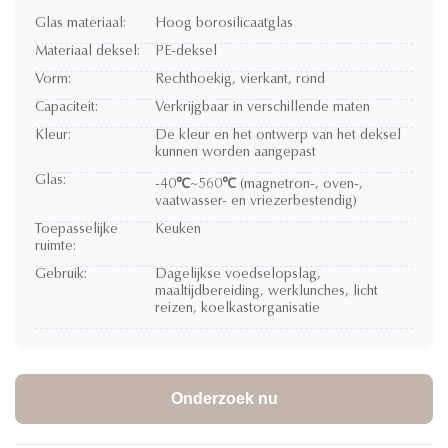
Glas materiaal:
Hoog borosilicaatglas
Materiaal deksel:
PE-deksel
Vorm:
Rechthoekig, vierkant, rond
Capaciteit:
Verkrijgbaar in verschillende maten
Kleur:
De kleur en het ontwerp van het deksel
kunnen worden aangepast
Glas:
-40℃~560℃ (magnetron-, oven-,
vaatwasser- en vriezerbestendig)
Toepasselijke
Keuken
ruimte:
Gebruik:
Dagelijkse voedselopslag,
maaltijdbereiding, werklunches, licht
reizen, koelkastorganisatie
Onderzoek nu