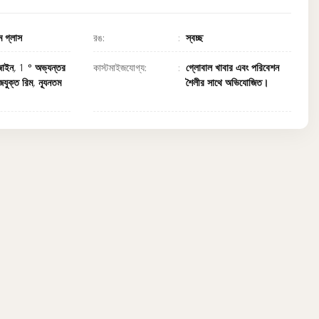
 গ্লাস
রঙ:
স্বচ্ছ
জাইন, 1 ° অভ্যন্তর
কাস্টমাইজযোগ্য:
গ্লোবাল খাবার এবং পরিবেশন
জযুক্ত রিম, ন্যূনতম
শৈলীর সাথে অভিযোজিত।