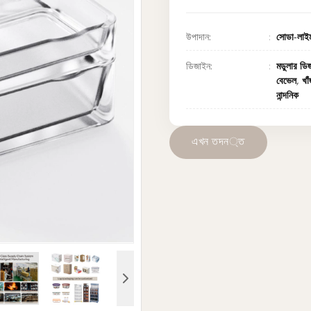
উপাদান:
সোডা-লাইম
ডিজাইন:
মডুলার ডি
বেভেল, খাঁ
নান্দনিক
এ
খ
ন
ত
দ
ন
্
ত