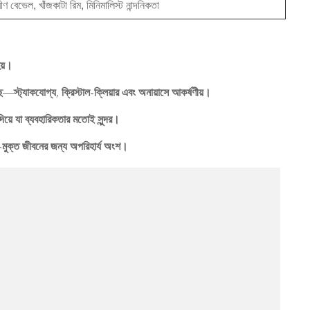
 বেভেল, খাঁজকাটা রিম, মিনিমালিস্ট নান্দনিকতা
হয়।
ছে—স্ট্যাকযোগ্য, ক্রিস্টাল-ক্লিয়ার এবং অনায়াসে আকর্ষণীয়।
িয়ে যা ব্যবহারিকতার মতোই সুন্দর।
্খল-মুক্ত জীবনের জন্য অপরিহার্য অংশ।