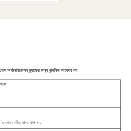
োম অর্গানাইজেশন ব্র্যান্ডের জন্য নান্দনিক আবেদন সহ
িনেশন
 পরিবেশন শৈলীর সাথে খাপ খায়