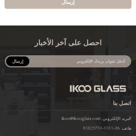
إرسال
احصل على آخر الأخبار
إرسال
صل بنا
ريد الإلكتروني:
ikoo@ikooglass.com
تف:
86-0311-83829793