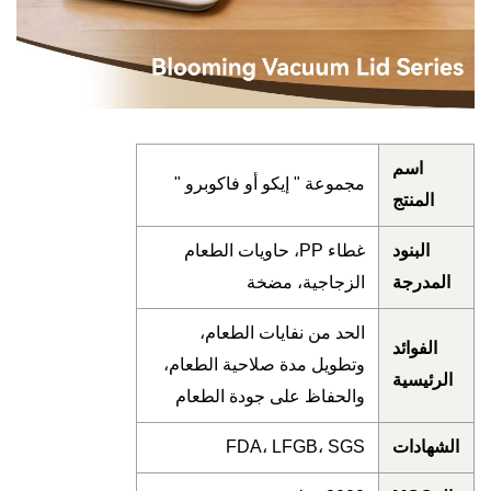
اسم
مجموعة " إيكو أو فاكوبرو "
المنتج
البنود
غطاء PP، حاويات الطعام
المدرجة
الزجاجية، مضخة
الحد من نفايات الطعام،
الفوائد
وتطويل مدة صلاحية الطعام،
الرئيسية
والحفاظ على جودة الطعام
لشهادات
FDA، LFGB، SGS