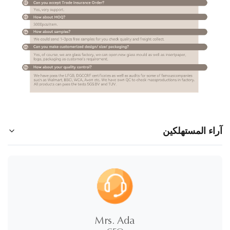
اء المستهلكين
5.0
★
★
★
★
★
100%
5 النجوم
Mrs. Ada
0%
4 النجوم