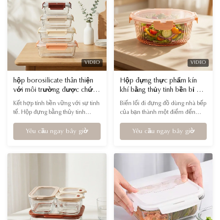
CONTAINERS FOR
hiệu suất cao phù hợp với mức
EVERYTHING...
giá cao.
VIDEO
VIDEO
hộp borosilicate thân thiện
Hộp đựng thực phẩm kín
với môi trường được chứng
khí bằng thủy tinh bền bỉ với
nhận lfgb với bao bì tinh
bảng màu độc đáo dành cho
Kết hợp tính bền vững với sự tinh
Biến lối đi đựng đồ dùng nhà bếp
xảo dành cho các nhà bán lẻ
các nhà bán lẻ đồ gia dụng
tế. Hộp đựng bằng thủy tinh
của bạn thành một điểm đến
phong cách sống cao cấp
và đồ dùng nhà bếp nhỏ
borosilicate được chứng nhận
trực quan. Hộp đựng bằng thủy
LFGB của chúng tôi có bao bì tinh
tinh phối hợp màu sắc của chúng
Yêu cầu ngay bây giờ
Yêu cầu ngay bây giờ
tế, sẵn sàng làm quà tặng, nâng
tôi kết hợp khả năng lưu trữ cao
tầm mọi kệ hàng. Hoàn hảo cho
cấp với thiết kế tinh xảo, giúp
những người mua sắm có ý thức
bạn thu hút những người mua
bảo vệ môi trường, những người
sắm quan tâm đến phong cách.
coi trọng chất lượng, sự an toàn
Thêm nét sống động, cao cấp vào
và tính thẩm mỹ cao cấp trong
bộ sưu tập tuyển chọn của cửa
nhà bếp của họ.
hàng bạn.