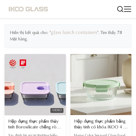
"glass lunch containers"
Hiển thị kết quả cho:
. Tìm thấy
78
Mặt hàng.
VIDEO
Hộp đựng thực phẩm thủy
Hộp đựng thực phẩm bằng
tinh Borosilicate chống rò rỉ
thủy tinh có khóa IKOO 4 -
640ml của FDA với câu
Chịu nhiệt từ -40°C đến
Xác định lại giá trị thương hiệu
Name Color Sprayed Glass Food