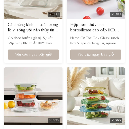
VIDEO
VIDEO
Các thùng kính an toàn trong
Hộp cơm thủy tinh
lò vi sóng với nắp thủy tinh
borosilicate cao cấp IKOO
cho thương mại điện tử
có nắp chống rò rỉ và hộp
Gói theo hướng giá trị. Sự kết
Name On The Go - Glass Lunch
xuyên biên giới & nhà phân
đựng thực phẩm an toàn
hợp năng lực chiến lược bao
Box Shape Rectangular, square,
phối trực tuyến
cho lò vi sóng
gồm cả lưu trữ được kiểm soát
round Capacity Multiple capacities
theo từng phần và chuẩn bị theo
are available Material High
Yêu cầu ngay bây giờ
Yêu cầu ngay bây giờ
lô lớn, tạo ra giải pháp "tất cả
borosilicate glass + Food-grade PP
trong một" giúp thúc đẩy tỷ lệ
lid, silicone ring Feature Safely
chuyển đổi cao hơn và tối đa hóa
used in Microwave, Oven,
ROI cho người bán hàng trực
Dishwasher and Freezer ♥ This
tuyến
high borosilicate glass lunch box
is designed for ...
VIDEO
VIDEO