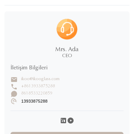
Mrs. Ada
CEO
İletişim Bilgileri
ikoo@ikooglass.com
+8613933875288
8618533220859
13933875288