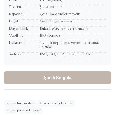
Renk:
Özelleştirilmiş
Tasarım:
Şık ve modern
Kapasite:
Çeşitli kapasiteler mevcut
Boyut:
Çeşitli boyutlar mevcut
Dayanıklılık:
Bulaşık Makinesinde Yıkanabilir
Özellikler:
BPA içermez
Kullanım:
Yiyecek depolama, yemek hazırlama,
kalanlar
Sertifikalı:
BSCI, ISO, FDA, LFGB, DGCCRF
Şimdi Sorgula
#
cam fırın kapları
#
cam hazırlık kaseleri
#
cam pişirme kaseleri