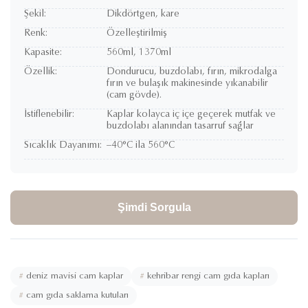
Şekil:
Dikdörtgen, kare
Renk:
Özelleştirilmiş
Kapasite:
560ml, 1370ml
Özellik:
Dondurucu, buzdolabı, fırın, mikrodalga
fırın ve bulaşık makinesinde yıkanabilir
(cam gövde).
İstiflenebilir:
Kaplar kolayca iç içe geçerek mutfak ve
buzdolabı alanından tasarruf sağlar
Sıcaklık Dayanımı:
–40°C ila 560°C
Şimdi Sorgula
#
deniz mavisi cam kaplar
#
kehribar rengi cam gıda kapları
#
cam gıda saklama kutuları