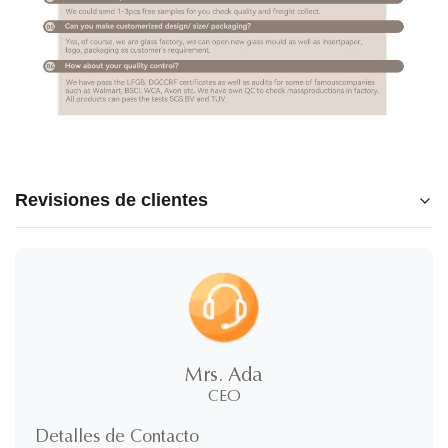
Revisiones de clientes
5.0
★
★
★
★
★
5
100%
estrellas
Mrs. Ada
4
CEO
0%
estrellas
3
0%
Detalles de Contacto
estrellas