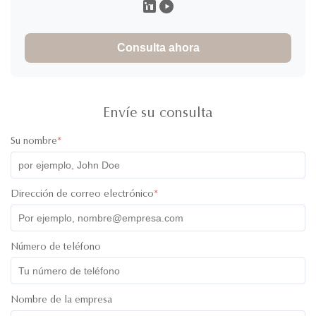
Xavier Espinal
X
★
★
★
★
★
United States
Nov 16.2025
Consulta ahora
Everything is absolutely outstanding. the service is impeccable
and the communication was always there. Product quality is
superb, I was so impressed when it arrived, great handing and
Envíe su consulta
care was taken into it. amazing!
Su nombre
*
Dirección de correo electrónico
*
Número de teléfono
Nombre de la empresa